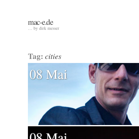
mac-e.de
… by dirk messer
Tag:
cities
08 Mai
08 Mai