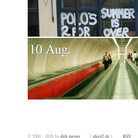
10 Aug.
© 2000 - 2026 by
dirk messer
{
idee42.de
}
RSS