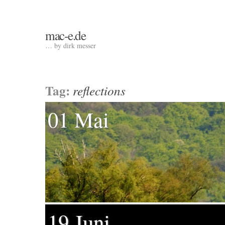
mac-e.de
… by dirk messer
Tag:
reflections
01 Mai
19 Juni